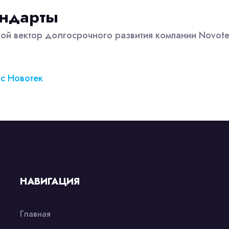
андарты
ной вектор долгосрочного развития компании Novote
кс Новотек
НАВИГАЦИЯ
Главная