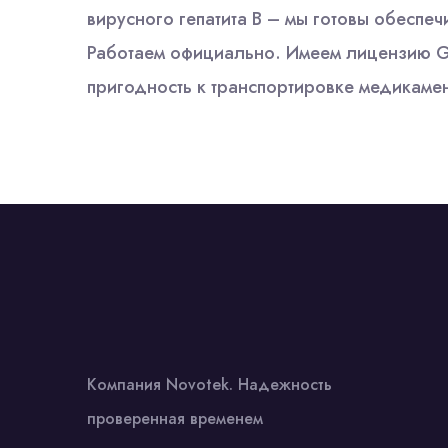
вирусного гепатита В – мы готовы обеспеч
Работаем официально. Имеем лицензию GDP
пригодность к транспортировке медикамен
Компания Novotek. Надежность
проверенная временем