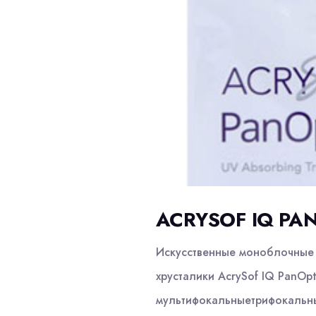
ACRYSOF IQ PAN
Искусственные моноблочные 
хрусталики AcrySof IQ PanOpt
мультифокальныетрифокальны